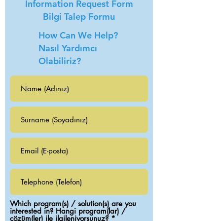
Information Request Form
Bilgi Talep Formu
How Can We Help?
Nasıl Yardımcı
Olabiliriz?
Which program(s) / solution(s) are you
interested in? Hangi program(lar) /
R
çözüm(ler) ile ilgileniyorsunuz?
*