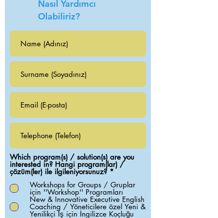
Nasıl Yardımcı
Olabiliriz?
Which program(s) / solution(s) are you
interested in? Hangi program(lar) /
R
çözüm(ler) ile ilgileniyorsunuz?
*
e
Workshops for Groups / Gruplar
q
için ''Workshop'' Programları
u
New & Innovative Executive English
i
Coaching / Yöneticilere özel Yeni &
r
Yenilikçi İş için İngilizce Koçluğu
e